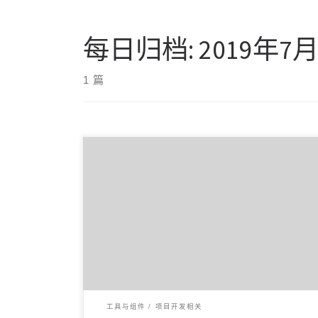
每日归档:
2019年7
1 篇
目录 1.认识NPOI 2. 使用NPOI生成xls文件 2.1 创建基
本内容 […]
工具与组件
项目开发相关