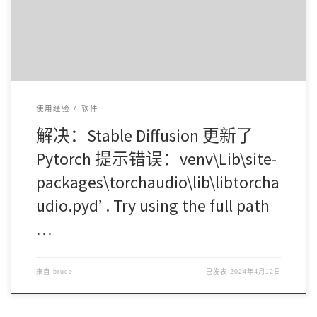
使用经验
软件
解决：Stable Diffusion 更新了
Pytorch 提示错误：venv\Lib\site-
packages\torchaudio\lib\libtorcha
udio.pyd’ . Try using the full path
…
来自
bruce
已发表
2024年4月12日